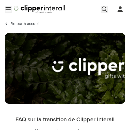
Aller au contenu
Ouvrir le menu
Retour à
accueil
FAQ sur la transition de Clipper Interall