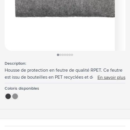
View larger image
View larger image
View larger image
View larger image
View larger image
View larger image
View larger image
Description:
Housse de protection en feutre de qualité RPET. Ce feutre
est issu de bouteilles en PET recyclées et de textiles
En savoir plus
recyclés. Convient pour le rangement en toute sécurité des
Coloris disponibles
lunettes (de soleil). Certifiée-GRS. Matière recyclée totale :
95%.