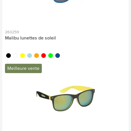
263259
Malibu lunettes de soleil
noir
blanc
jaune
bleu clair
orange
rouge
lime
bleu foncé
Meilleure vente