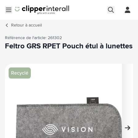
Aller au contenu
Ouvrir le menu
Retour à
accueil
Référence de l'article: 261302
Feltro GRS RPET Pouch étui à lunettes
Image principale
Cliquez pour voir l'image en plein écran
Recyclé