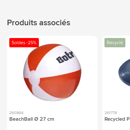
Produits associés
Soldes -25%
Recyclé
260864
261778
BeachBall Ø 27 cm
Recycled P