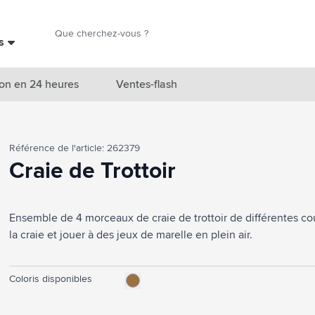
Chercher
es
Chercher
on en 24 heures
Ventes-flash
catégorie Nouveautés & En vedette
Référence de l'article: 262379
atégorie Marques
Craie de Trottoir
catégorie Thèmes
Ensemble de 4 morceaux de craie de trottoir de différentes cou
atégorie Accessoires boissons
la craie et jouer à des jeux de marelle en plein air.
atégorie Sacs & Voyage
tégorie Cuisiner & Vivre
Coloris disponibles
tégorie Produits de soin