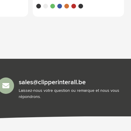
noir
blanc
vert
bleu
orange
rouge
noir/noir
sales@clipperinterall.be
Laissez-nous votre question ou remarque et nous vous
répondrons.