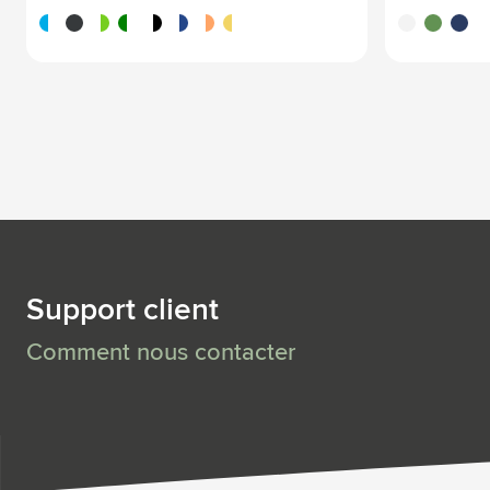
blanc/bleu
noir
blanc/rouge
blanc/vert
blanc/noir
blanc/bleu foncé
blanc/orange
blanc/jaune
blanc
vert
bleu
Support client
Comment nous contacter