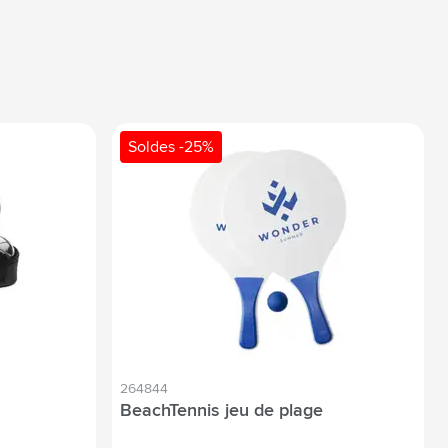
Soldes -25%
264844
BeachTennis jeu de plage