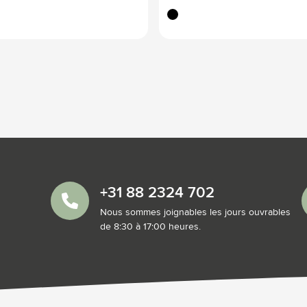
noir
+31 88 2324 702
Nous sommes joignables les jours ouvrables
de 8:30 à 17:00 heures.