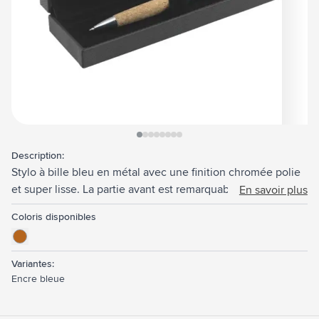
View larger image
View larger image
View larger image
View larger image
View larger image
View larger image
View larger image
View larger image
Description:
Stylo à bille bleu en métal avec une finition chromée polie
et super lisse. La partie avant est remarquablement bien
En savoir plus
finie avec du liège. Le stylo est équipé d'un système de clic
Coloris disponibles
pivotant. Emballage individuel dans un coffret assorti avec
une accent de liège. Un ensemble étonnamment chic.
Variantes:
Encre bleue