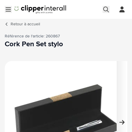
Aller au contenu
Ouvrir le menu
Retour à
accueil
Référence de l'article: 260867
Cork Pen Set stylo
Image principale
Cliquez pour voir l'image en plein écran