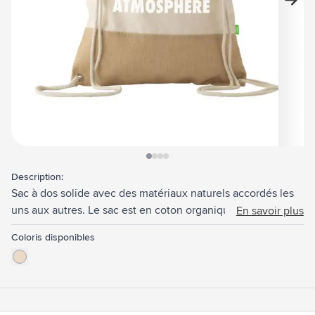
View larger image
View larger image
View larger image
View larger image
Description:
Sac à dos solide avec des matériaux naturels accordés les
uns aux autres. Le sac est en coton organique (160 g/m²)
En savoir plus
combiné à du jute solide et des cordons de serrage en
Coloris disponibles
coton. Capacité env. 8 litres.