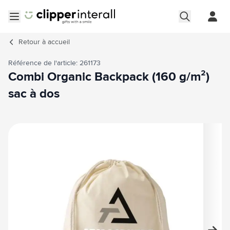
Aller au contenu
Ouvrir le menu
Retour à
accueil
Référence de l'article: 261173
Combi Organic Backpack (160 g/m²)
sac à dos
Image principale
Cliquez pour voir l'image en plein écran