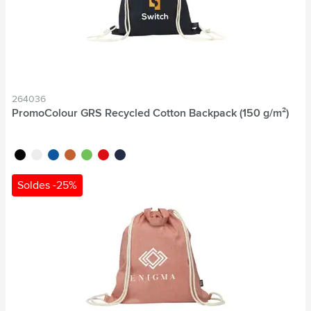
264036
PromoColour GRS Recycled Cotton Backpack (150 g/m²)
noir
blanc
bleu
orange
vert clair
rouge
bleu marine
Soldes -25%