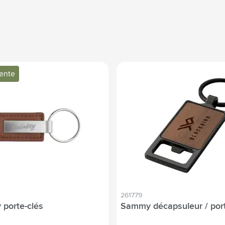
vente
261779
 porte-clés
Sammy décapsuleur / port