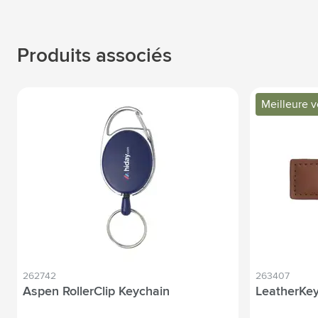
Produits associés
Meilleure 
262742
263407
Aspen RollerClip Keychain
LeatherKey