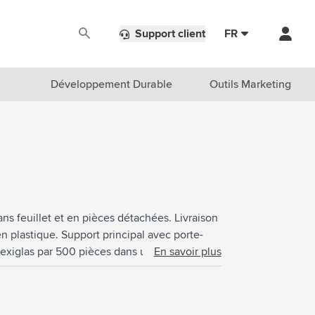
Support client
FR
Développement Durable
Outils Marketing
sans feuillet et en pièces détachées. Livraison
en plastique. Support principal avec porte-
lexiglas par 500 pièces dans un sac en
En savoir plus
ées triées. • Avec impression : Livraison avec
appropriée sont de 4 x 3 cm.