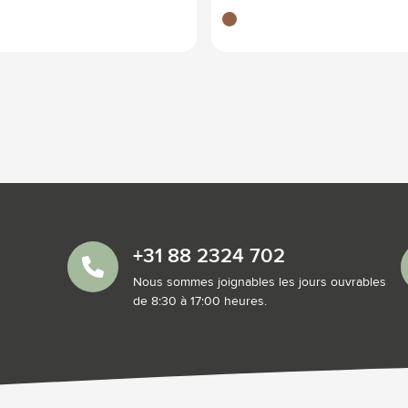
brun bois
+31 88 2324 702
Nous sommes joignables les jours ouvrables
de 8:30 à 17:00 heures.