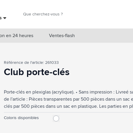
Chercher
es
Chercher
on en 24 heures
Ventes-flash
catégorie Nouveautés & En vedette
Référence de l'article: 261033
atégorie Marques
Club porte-clés
catégorie Thèmes
Porte-clés en plexiglas (acrylique). • Sans impression : Livreé 
atégorie Accessoires boissons
de l'article : Pièces transparentes par 500 pièces dans un sac 
atégorie Sacs & Voyage
clés par 500 pièces dans un sac en plastique. Les parties en p
plastique. Même pour les petites quantités, les pièces sont livr
tégorie Cuisiner & Vivre
Coloris disponibles
feuillet et assemblé. Les dimensions d'une feuille d'insertion 
tégorie Produits de soin