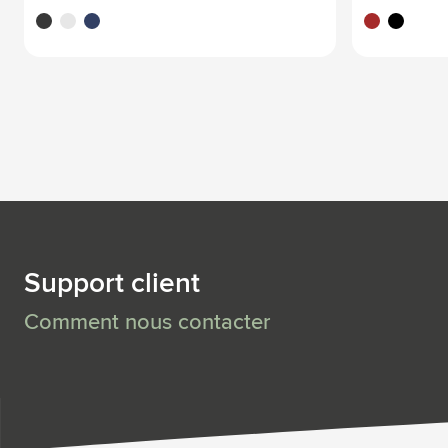
noir
blanc
bleu
brun
noir
Support client
Comment nous contacter