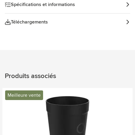
à une économie circulaire. Conception hollandaise.
Spécifications et informations
Fabriqué en Hollande. Capacité 400 ml.
Téléchargements
Produits associés
Meilleure vente