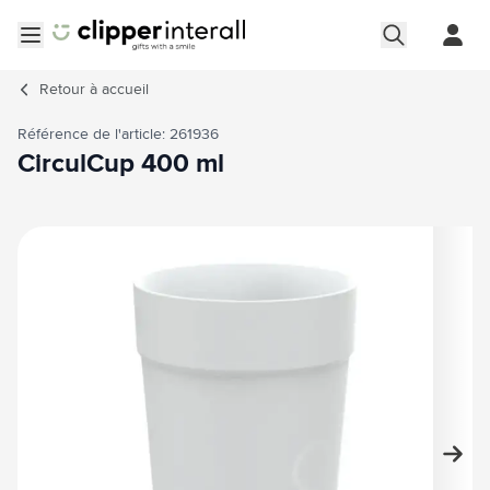
Aller au contenu
Ouvrir le menu
Retour à
accueil
Référence de l'article: 261936
CirculCup 400 ml
Image principale
Cliquez pour voir l'image en plein écran