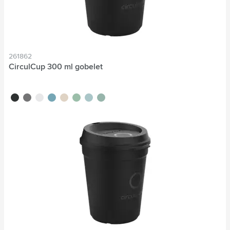
261862
CirculCup 300 ml gobelet
noir
gris pierre
blanc cassé
bleu moyen
beige
vert clair
bleu clair
vert moyen