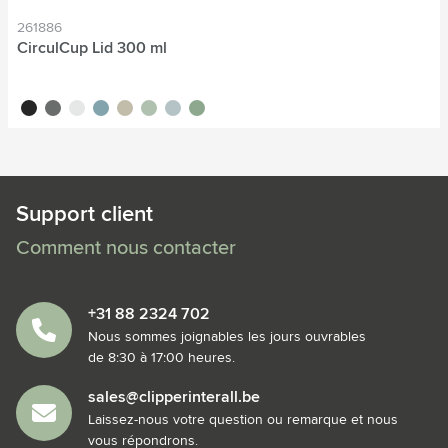
261886
CirculCup Lid 300 ml
noir
gris pierre
blanc cassé
bleu moyen
beige
vert clair
bleu clair
vert moyen
Support client
Comment nous contacter
+31 88 2324 702
Nous sommes joignables les jours ouvrables
de 8:30 à 17:00 heures.
sales@clipperinterall.be
Laissez-nous votre question ou remarque et nous
vous répondrons.