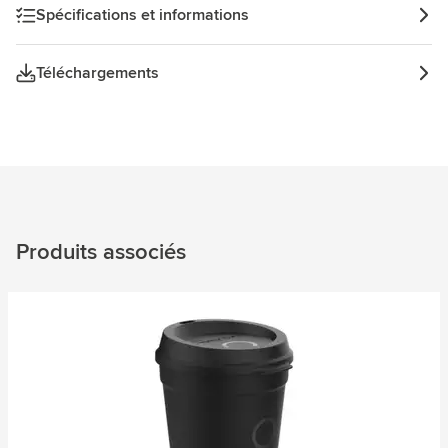
économie circulaire. Conception hollandaise. Fabriqué en
Spécifications et informations
Hollande. Capacité 300 ml.
Téléchargements
Produits associés