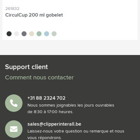
261832
CirculCup 200 ml gobelet
noir
blanc cassé
gris pierre
beige
vert clair
bleu clair
vert moyen
Support client
Comment nous contacter
+31 88 2324 702
Nous sommes joignables les jours ouvrables
de 8:30 à 17:00 heures.
sales@clipperinterall.be
Laissez-nous votre question ou remarque et nous
vous répondrons.