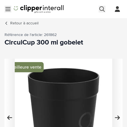
Aller au contenu
Ouvrir le menu
Retour à
accueil
Référence de l'article: 261862
CirculCup 300 ml gobelet
Image principale
Cliquez pour voir l'image en plein écran
Meilleure vente