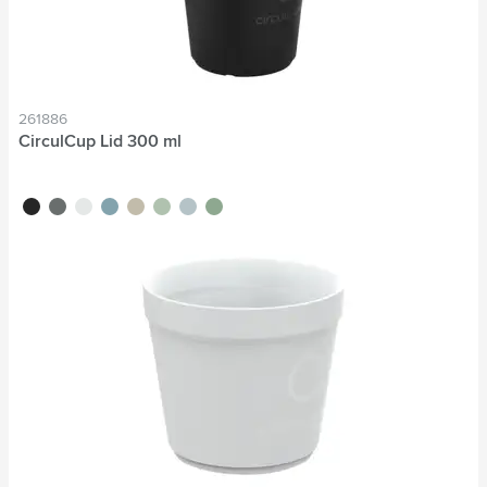
261886
CirculCup Lid 300 ml
noir
gris pierre
blanc cassé
bleu moyen
beige
vert clair
bleu clair
vert moyen