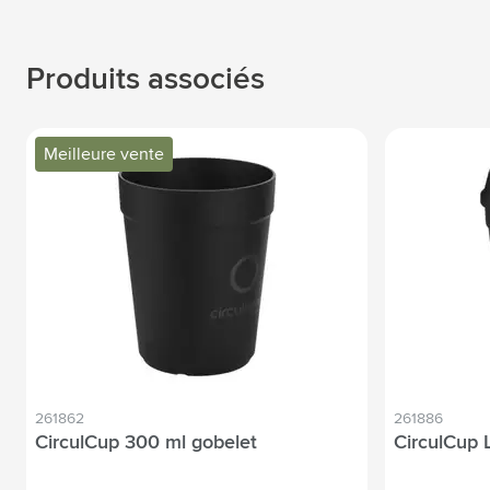
Produits associés
Meilleure vente
261862
261886
CirculCup 300 ml gobelet
CirculCup 