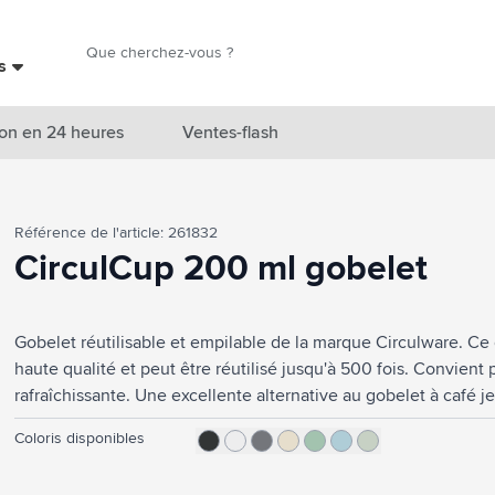
Chercher
es
Chercher
on en 24 heures
Ventes-flash
catégorie Nouveautés & En vedette
Référence de l'article: 261832
atégorie Marques
CirculCup 200 ml gobelet
catégorie Thèmes
Gobelet réutilisable et empilable de la marque Circulware. Ce 
atégorie Accessoires boissons
haute qualité et peut être réutilisé jusqu'à 500 fois. Convien
atégorie Sacs & Voyage
rafraîchissante. Une excellente alternative au gobelet à café je
et empilable, et un excellent gain de place. Approuvé pour les 
tégorie Cuisiner & Vivre
Coloris disponibles
micro-ondes. 100% recyclable. Ce gobelet contribue à une éco
Fabriqué en Hollande. Capacité : 200 ml.
tégorie Produits de soin