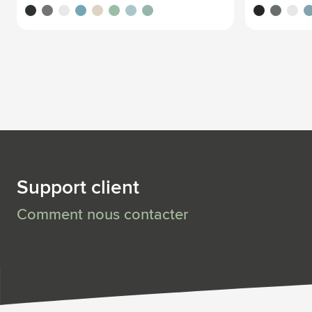
noir
gris pierre
blanc cassé
bleu moyen
beige
vert clair
bleu clair
vert moyen
noir
gris pierre
blanc 
bl
Support client
Comment nous contacter