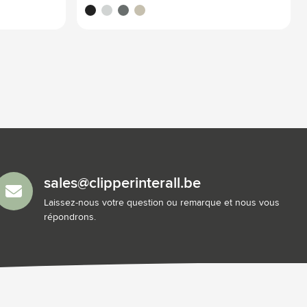
noir
blanc cassé
gris pierre
beige
sales@clipperinterall.be
Laissez-nous votre question ou remarque et nous vous
répondrons.