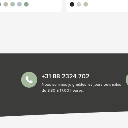
cassé
eu moyen
beige
vert clair
bleu clair
vert moyen
noir
blanc cassé
beige
+31 88 2324 702
Nous sommes joignables les jours ouvrables
de 8:30 à 17:00 heures.