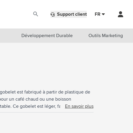
Support client
FR
Développement Durable
Outils Marketing
gobelet est fabriqué à partir de plastique de
t pour un café chaud ou une boisson
table. Ce gobelet est léger, facile à nettoyer
En savoir plus
aliments. Passe au lave-vaisselle et au
nomie circulaire. Conception hollandaise.