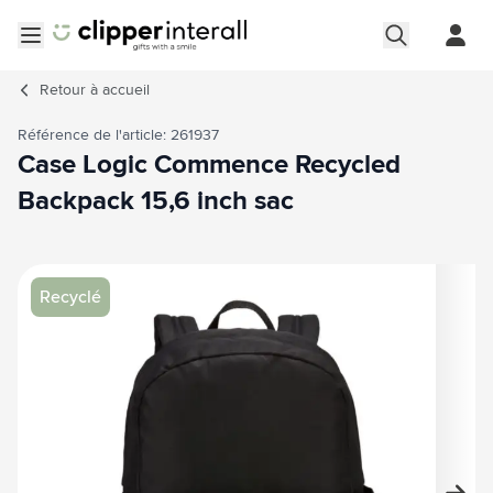
Aller au contenu
Ouvrir le menu
Retour à
accueil
Référence de l'article: 261937
Case Logic Commence Recycled
Backpack 15,6 inch sac
Image principale
Cliquez pour voir l'image en plein écran
Recyclé