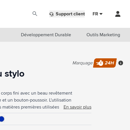
Support client
FR
Développement Durable
Outils Marketing
Marquage
24H
Plus 
 stylo
n corps fini avec un beau revêtement
et un bouton-poussoir. L'utilisation
matières premières utilisées pour la
En savoir plus
 d'énergie et moins d'utilisation d'eau.