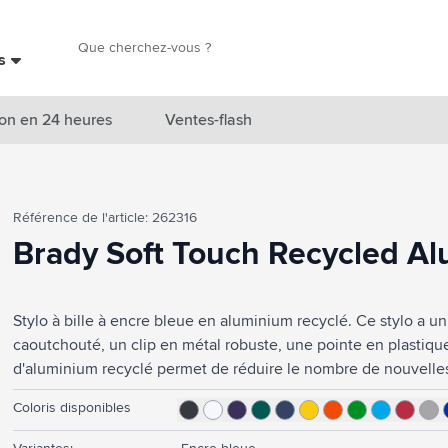
Chercher
es
Chercher
on en 24 heures
Ventes-flash
catégorie Nouveautés & En vedette
Référence de l'article: 262316
atégorie Marques
Brady Soft Touch Recycled Alu
catégorie Thèmes
atégorie Accessoires boissons
Stylo à bille à encre bleue en aluminium recyclé. Ce stylo a u
caoutchouté, un clip en métal robuste, une pointe en plastique 
atégorie Sacs & Voyage
d'aluminium recyclé permet de réduire le nombre de nouvelles 
tégorie Cuisiner & Vivre
fabrication de ce produit. Cela signifie moins de consommation
Coloris disponibles
tégorie Produits de soin