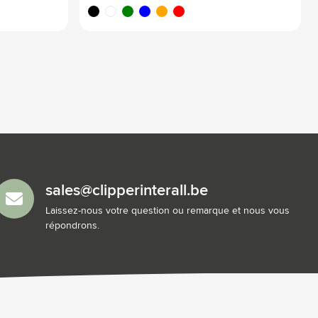
noir
blanc
vert
bleu
orange
rouge
sales@clipperinterall.be
Laissez-nous votre question ou remarque et nous vous
répondrons.