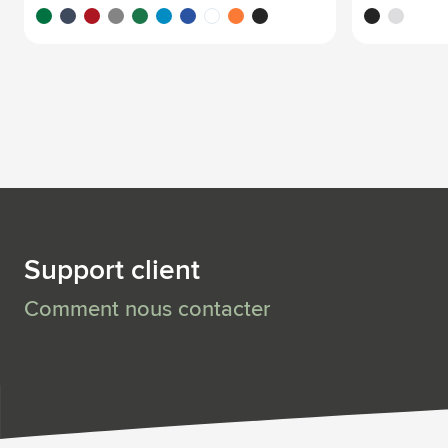
vert/blanc
bleu foncé/blanc
blanc/rouge
gris/blanc
blanc/vert
blanc/bleu clair
blanc/bleu foncé
blanc/blanc
blanc/orange
noir/blanc
noir
blanc
Support client
Comment nous contacter