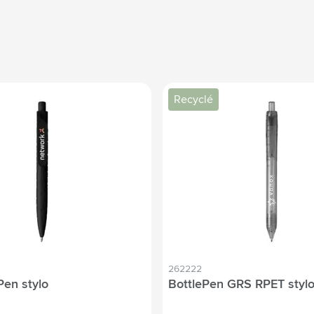
Recyclé
262222
Pen stylo
BottlePen GRS RPET styl