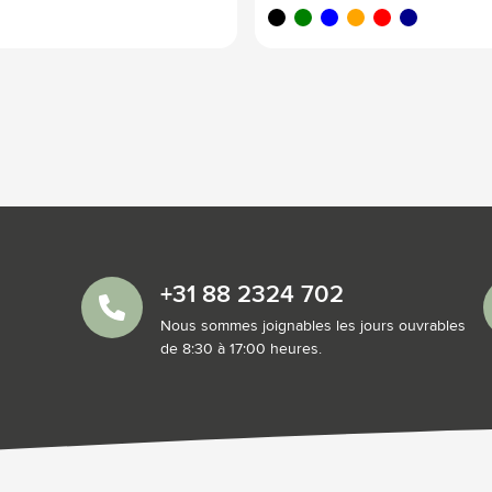
noir
vert
bleu
orange
rouge
bleu foncé
+31 88 2324 702
Nous sommes joignables les jours ouvrables
de 8:30 à 17:00 heures.