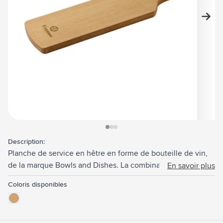
View larger image
View larger image
View larger image
Description:
Planche de service en hêtre en forme de bouteille de vin,
de la marque Bowls and Dishes. La combinaison parfaite
En savoir plus
d'élégance et de fonctionnalité. Convient pour une
Coloris disponibles
présentation attrayante d'apéritifs et de gourmandises.
Cette planche de service ajoute une touche d'originalité en
toute occasion. Fabriqué en Europe.