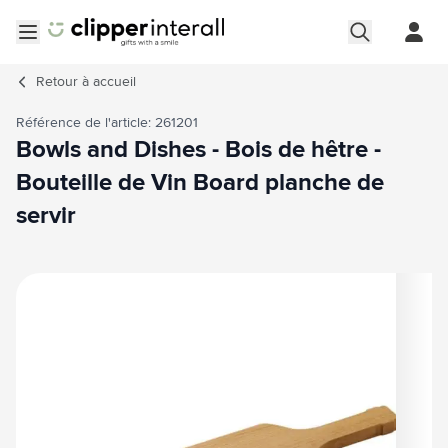
Aller au contenu
Ouvrir le menu
Retour à
accueil
Référence de l'article: 261201
Bowls and Dishes - Bois de hêtre -
Bouteille de Vin Board planche de
servir
Image principale
Cliquez pour voir l'image en plein écran