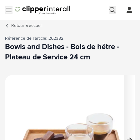
Aller au contenu
Ouvrir le menu
Retour à
accueil
Référence de l'article: 262382
Bowls and Dishes - Bois de hêtre -
Plateau de Service 24 cm
Image principale
Cliquez pour voir l'image en plein écran