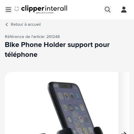
Aller au contenu
Ouvrir le menu
Retour à
accueil
Référence de l'article: 261248
Bike Phone Holder support pour
téléphone
Image principale
Cliquez pour voir l'image en plein écran