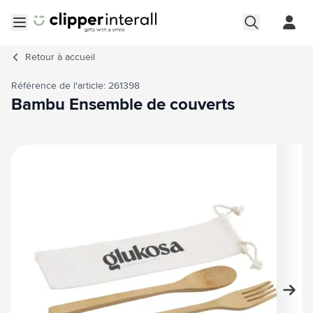
Aller au contenu
Ouvrir le menu
Retour à
accueil
Référence de l'article: 261398
Bambu Ensemble de couverts
Image principale
Cliquez pour voir l'image en plein écran