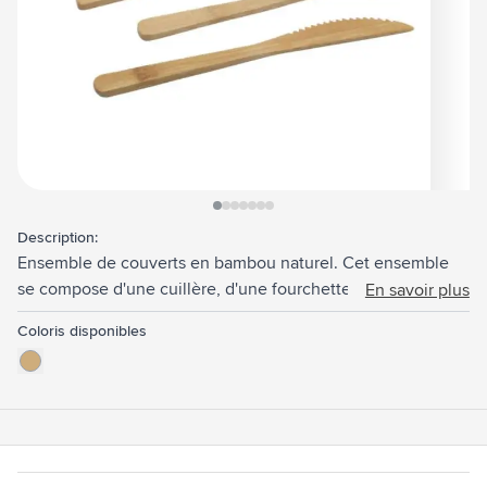
View larger image
View larger image
View larger image
View larger image
View larger image
View larger image
View larger image
Description:
Ensemble de couverts en bambou naturel. Cet ensemble
se compose d'une cuillère, d'une fourchette et d'un
En savoir plus
couteau dentelé. Chaque ensemble est fourni dans une
Coloris disponibles
pochette en coton individuelle.