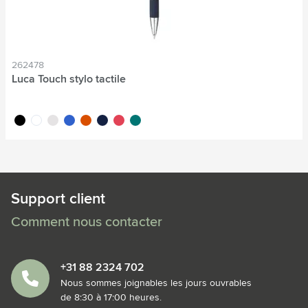
262478
Luca Touch stylo tactile
noir
blanc
gris
bleu
orange
bleu marine
rouge
vert foncé
Support client
Comment nous contacter
+31 88 2324 702
Nous sommes joignables les jours ouvrables
de 8:30 à 17:00 heures.