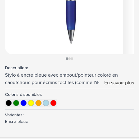
View larger image
View larger image
View larger image
Description:
Stylo à encre bleue avec embout/pointeur coloré en
caoutchouc pour écrans tactiles (comme l'iPhone/iPad),
En savoir plus
accents brillants, embout coloré antidérapant, ouverture
Coloris disponibles
dans le clip métallique et système à cliquet rotatif.
Variantes:
Encre bleue