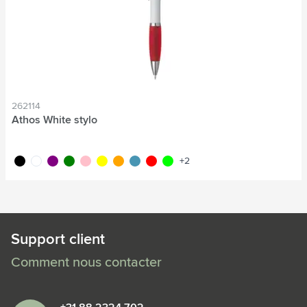
262114
Athos White stylo
noir
blanc
pourpre
vert
rose
jaune
orange
bleu clair
rouge
lime
+2
Support client
Comment nous contacter