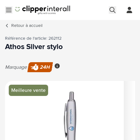
Aller au contenu
Ouvrir le menu
Retour à
accueil
Référence de l'article: 262112
Athos Silver stylo
Marquage
24H
Plus d'information
Image principale
Cliquez pour voir l'image en plein écran
Meilleure vente