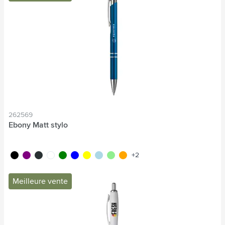
262569
Ebony Matt stylo
noir
pourpre
anthracite
blanc
vert
bleu
jaune
bleu clair
vert clair
orange
+2
Meilleure vente