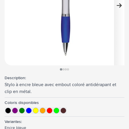
View larger image
View larger image
View larger image
View larger image
Description:
Stylo à encre bleue avec embout coloré antidérapant et
clip en métal.
Coloris disponibles
Variantes:
Encre bleue