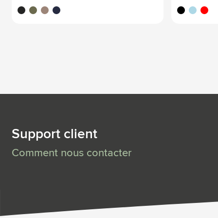
noir
vert
beige
bleu foncé
noir
bleu clair
rouge
Support client
Comment nous contacter