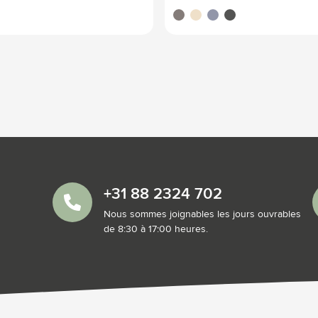
gris
naturel
bleu
gris foncé
+31 88 2324 702
Nous sommes joignables les jours ouvrables
de 8:30 à 17:00 heures.