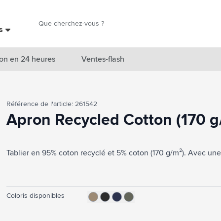
Chercher
es
Chercher
on en 24 heures
Ventes-flash
catégorie Nouveautés & En vedette
Référence de l'article: 261542
atégorie Marques
Apron Recycled Cotton (170 g/
catégorie Thèmes
Tablier en 95% coton recyclé et 5% coton (170 g/m²). Avec un
atégorie Accessoires boissons
atégorie Sacs & Voyage
tégorie Cuisiner & Vivre
Coloris disponibles
tégorie Produits de soin