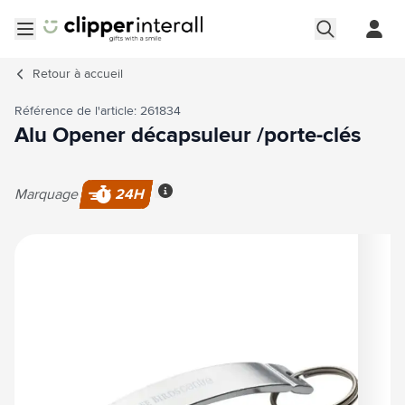
Aller au contenu
Ouvrir le menu
Retour à
accueil
Référence de l'article: 261834
Alu Opener décapsuleur /porte-clés
Marquage
24H
Plus d'information
Image principale
Cliquez pour voir l'image en plein écran