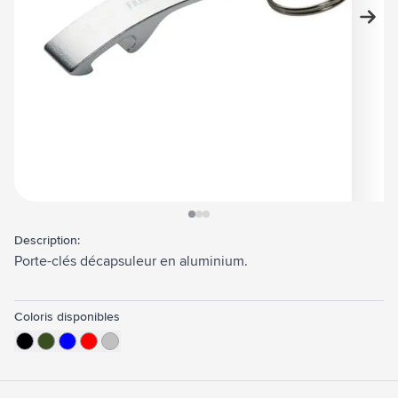
View larger image
View larger image
View larger image
Description:
Porte-clés décapsuleur en aluminium.
Coloris disponibles