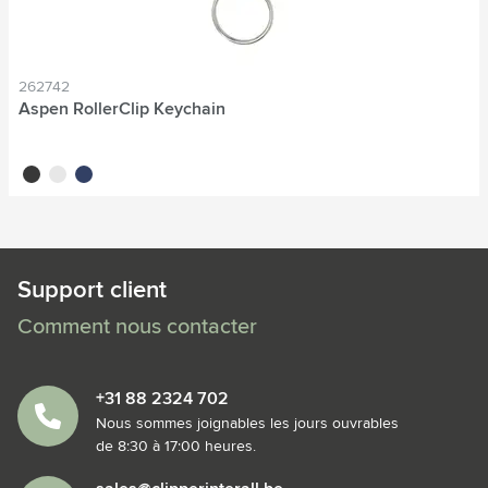
262742
Aspen RollerClip Keychain
noir
blanc
bleu
Support client
Comment nous contacter
+31 88 2324 702
Nous sommes joignables les jours ouvrables
de 8:30 à 17:00 heures.