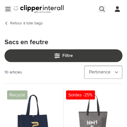
Aller au contenu
Ouvrir le menu
Retour à
tote bags
Sacs en feutre
Filtre
10
articles
Recyclé
Soldes -25%