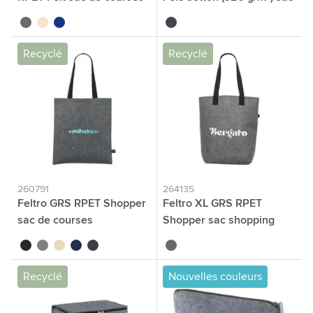
gris
beige
bleu
gris foncé
Recyclé
Recyclé
260791
264135
Feltro GRS RPET Shopper
Feltro XL GRS RPET
sac de courses
Shopper sac shopping
noir
gris
beige
bleu foncé
gris foncé
gris
Recyclé
Nouvelles couleurs