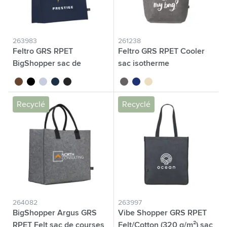
263983
261238
Feltro GRS RPET
Feltro GRS RPET Cooler
BigShopper sac de
sac isotherme
courses
brun
noir
gris clair
bleu foncé
gris foncé
gris
bleu
beige
Recyclé
Recyclé
264082
263997
BigShopper Argus GRS
Vibe Shopper GRS RPET
RPET Felt sac de courses
Felt/Cotton (320 g/m²) sac