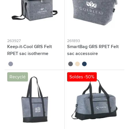
263927
261893
Keep-it-Cool GRS Felt
SmartBag GRS RPET Felt
RPET sac isotherme
sac accessoire
gris
gris
beige
bleu foncé
Recyclé
Soldes -50%