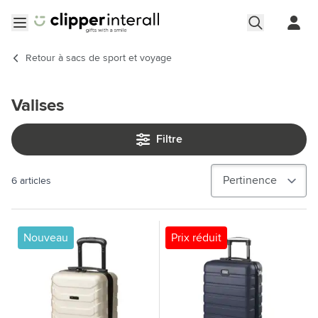
Aller au contenu
Ouvrir le menu
Retour à
sacs de sport et voyage
Valises
Filtre
6
articles
Nouveau
Prix réduit