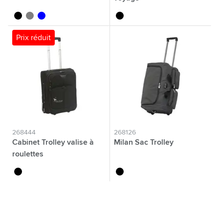
noir
gris
bleu
noir
Prix réduit
268444
268126
Cabinet Trolley valise à
Milan Sac Trolley
roulettes
noir
noir