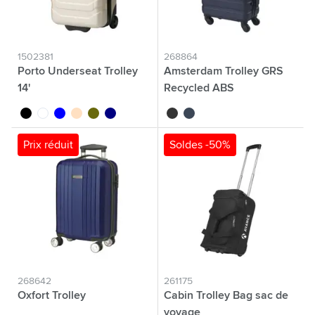
1502381
268864
Porto Underseat Trolley
Amsterdam Trolley GRS
14'
Recycled ABS
noir
blanc
bleu
beige
vert olive
bleu marine
noir
bleu
Prix réduit
Soldes -50%
268642
261175
Oxfort Trolley
Cabin Trolley Bag sac de
voyage