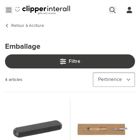
Aller au contenu
Ouvrir le menu
Retour à
écriture
Emballage
Filtre
4
articles