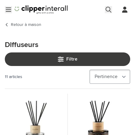
Aller au contenu
Ouvrir le menu
Retour à
maison
Diffuseurs
Filtre
11
articles