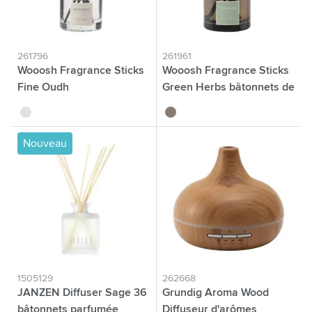
261796
261961
Wooosh Fragrance Sticks
Wooosh Fragrance Sticks
Fine Oudh
Green Herbs bâtonnets de
parfum
translucide
brun
Nouveau
1505129
262668
JANZEN Diffuser Sage 36
Grundig Aroma Wood
bâtonnets parfumée
Diffuseur d'arômes