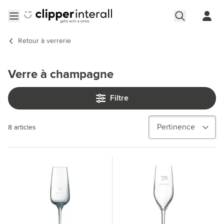
Aller au contenu
Ouvrir le menu
Retour à
verrerie
Verre à champagne
Filtre
8
articles