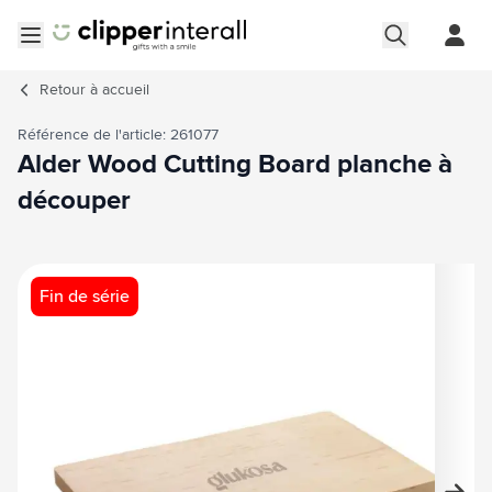
Aller au contenu
Ouvrir le menu
Retour à
accueil
Référence de l'article: 261077
Alder Wood Cutting Board planche à
découper
Image principale
Cliquez pour voir l'image en plein écran
Fin de série