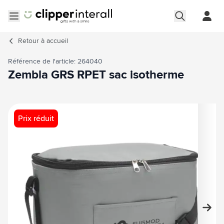
Aller au contenu
Ouvrir le menu
Retour à
accueil
Référence de l'article: 264040
Zembla GRS RPET sac isotherme
Image principale
Cliquez pour voir l'image en plein écran
Prix réduit