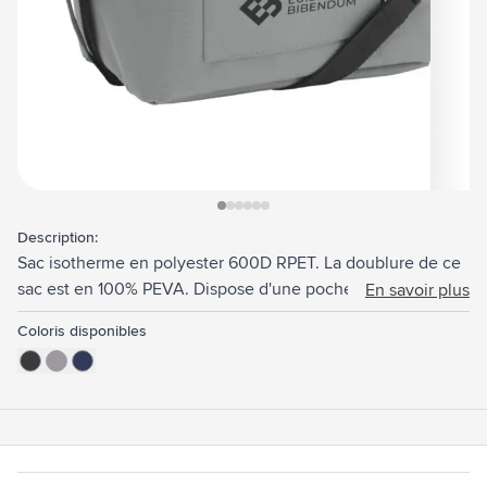
View larger image
View larger image
View larger image
View larger image
View larger image
View larger image
Description:
Sac isotherme en polyester 600D RPET. La doublure de ce
sac est en 100% PEVA. Dispose d'une poche d'insertion sur
En savoir plus
le devant et d'une bandoulière réglable en polyester.
Coloris disponibles
Certifié GRS. Matière recyclée totale : 51%. Capacité env.
7,5 litres.