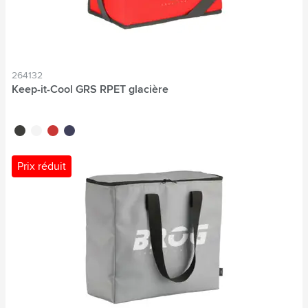
264132
Keep-it-Cool GRS RPET glacière
noir
blanc
rouge
bleu marine
Prix réduit