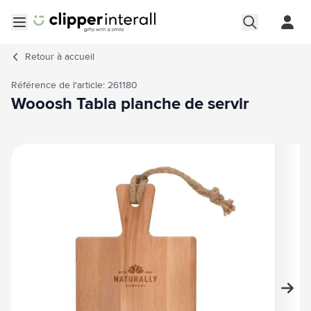
Aller au contenu
Ouvrir le menu
Retour à
accueil
Référence de l'article: 261180
Wooosh Tabla planche de servir
Image principale
Cliquez pour voir l'image en plein écran