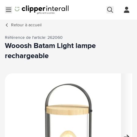
Aller au contenu
Ouvrir le menu
Retour à
accueil
Référence de l'article: 262060
Wooosh Batam Light lampe
rechargeable
Image principale
Cliquez pour voir l'image en plein écran