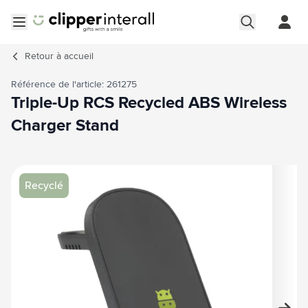
Aller au contenu
Ouvrir le menu
Retour à
accueil
Référence de l'article: 261275
Triple-Up RCS Recycled ABS Wireless
Charger Stand
Image principale
Cliquez pour voir l'image en plein écran
Recyclé