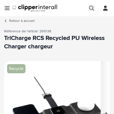
Aller au contenu
Ouvrir le menu
Retour à
accueil
Référence de l'article: 261038
TriCharge RCS Recycled PU Wireless
Charger chargeur
Image principale
Cliquez pour voir l'image en plein écran
Recyclé