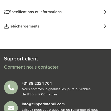
d'économiser 39 grammes de caoutchouc neuf par rapport
à un modèle traditionnel. Design européen. Fabriqué en
Spécifications et informations
Europe. Emballé par 12 dans une boîte kraft. Le prix indiqué
est par balle.
Téléchargements
Support client
Comment nous contacter
+31 88 2324 704
Nous sommes joignables les jours ouvrables
de 8:30 à 17:00 heures.
info@clipperinterall.com
Laissez-nous votre question ou remarque et nous