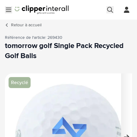
Aller au contenu
Ouvrir le menu
Retour à
accueil
Référence de l'article: 269430
tomorrow golf Single Pack Recycled
Golf Balls
Image principale
Cliquez pour voir l'image en plein écran
Recyclé