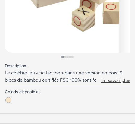
View larger image
View larger image
View larger image
View larger image
View larger image
Description:
Le célèbre jeu « tic tac toe » dans une version en bois. 9
blocs de bambou certifiés FSC 100% sont fournis en forme
En savoir plus
de cercles et de croix. Qui réalisera la première rangée de
Coloris disponibles
trois formes identiques ? Un jeu amusant pour petits et
grands. Les blocs sont rangés dans une boîte pratique en
pin certifié FSC avec couvercle coulissant. Règles du jeu
incluses.