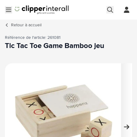
Aller au contenu
Ouvrir le menu
Retour à
accueil
Référence de l'article: 261081
Tic Tac Toe Game Bamboo jeu
Image principale
Cliquez pour voir l'image en plein écran