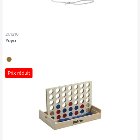
261210
Yoyo
brun bois
Prix réduit