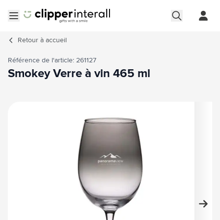
Aller au contenu
Ouvrir le menu
Retour à
accueil
Référence de l'article: 261127
Smokey Verre à vin 465 ml
Image principale
Cliquez pour voir l'image en plein écran