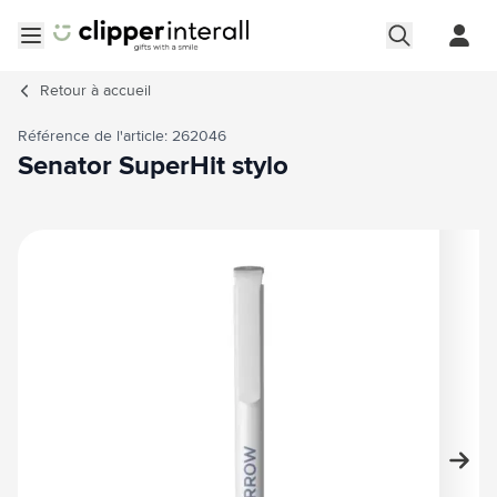
Aller au contenu
Ouvrir le menu
Retour à
accueil
Référence de l'article: 262046
Senator SuperHit stylo
Image principale
Cliquez pour voir l'image en plein écran