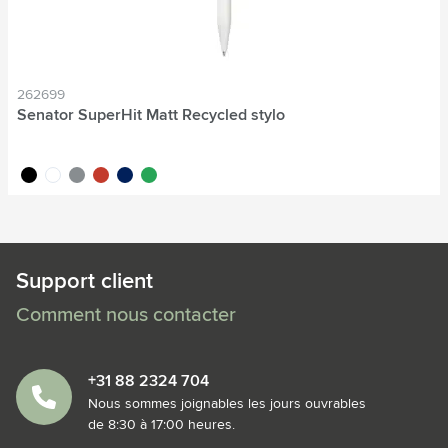
262699
Senator SuperHit Matt Recycled stylo
noir
blanc
gris
rouge
bleu foncé
vert foncé
Support client
Comment nous contacter
+31 88 2324 704
Nous sommes joignables les jours ouvrables
de 8:30 à 17:00 heures.