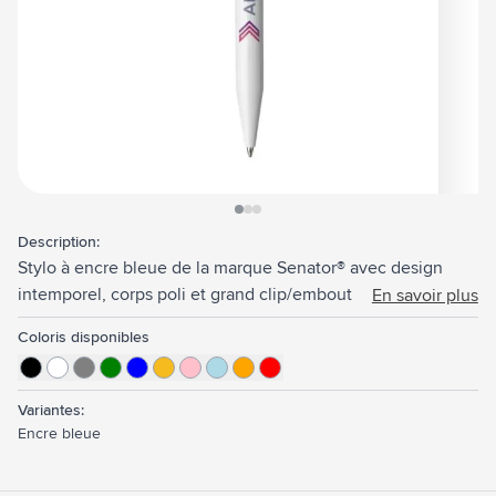
View larger image
View larger image
View larger image
Description:
Stylo à encre bleue de la marque Senator® avec design
intemporel, corps poli et grand clip/embout bouton-
En savoir plus
poussoir. Fabriqué en Allemagne.
Coloris disponibles
Variantes:
Encre bleue