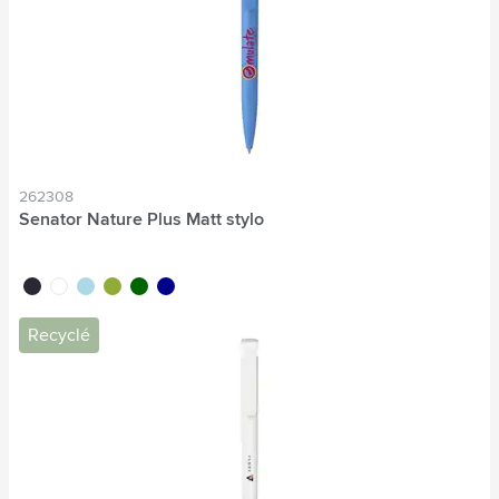
262308
Senator Nature Plus Matt stylo
noir
blanc
bleu clair
lime
vert foncé
bleu foncé
Recyclé