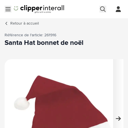
Aller au contenu
Ouvrir le menu
Retour à
accueil
Référence de l'article: 261916
Santa Hat bonnet de noël
Image principale
Cliquez pour voir l'image en plein écran