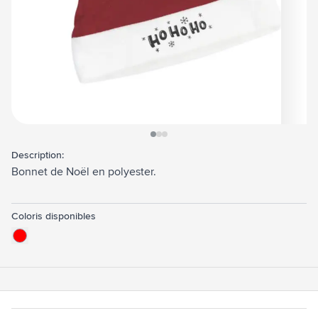
View larger image
View larger image
View larger image
Description:
Bonnet de Noël en polyester.
Coloris disponibles