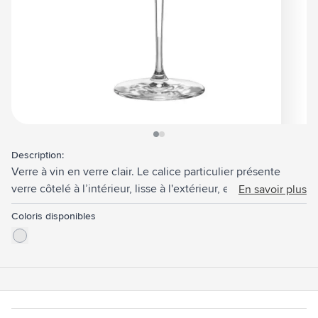
View larger image
View larger image
Description:
Verre à vin en verre clair. Le calice particulier présente
verre côtelé à l’intérieur, lisse à l'extérieur, et un fond plat.
En savoir plus
Cela confère au verre une apparence élégante et
Coloris disponibles
distinctive. Ce verre à vin exclusif est adapté pour servir un
vin blanc. Une présence remarquable aussi bien en privé
que dans la restauration. Passe au lave-vaisselle. Capacité
370 ml. Fabriquée en Europe.