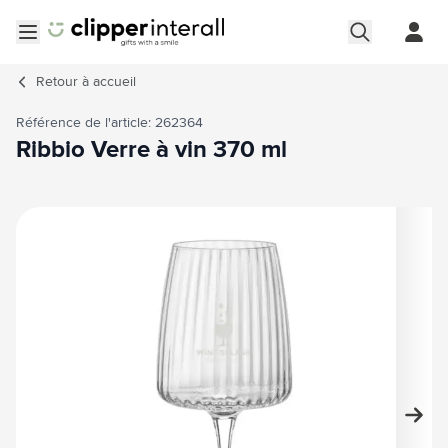
Aller au contenu
Ouvrir le menu
Retour à
accueil
Référence de l'article: 262364
Ribbio Verre à vin 370 ml
Image principale
Cliquez pour voir l'image en plein écran