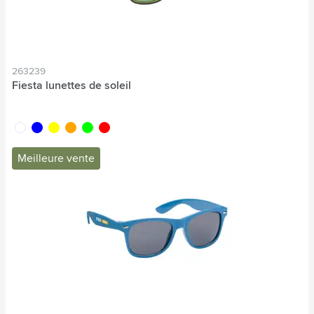
263239
Fiesta lunettes de soleil
blanc
bleu
jaune
orange
lime
rouge
Meilleure vente