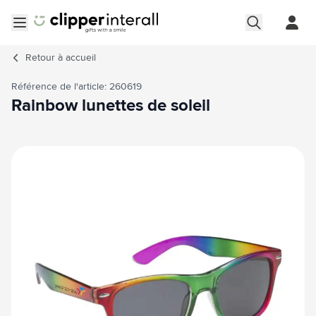
Aller au contenu
Ouvrir le menu
Retour à
accueil
Référence de l'article: 260619
Rainbow lunettes de soleil
Image principale
Cliquez pour voir l'image en plein écran