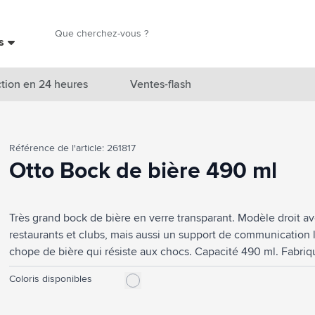
Chercher
es
Chercher
tion en 24 heures
Ventes-flash
catégorie Nouveautés & En vedette
Référence de l'article: 261817
atégorie Marques
Otto Bock de bière 490 ml
catégorie Thèmes
Très grand bock de bière en verre transparant. Modèle droit a
atégorie Accessoires boissons
restaurants et clubs, mais aussi un support de communication l
atégorie Sacs & Voyage
chope de bière qui résiste aux chocs. Capacité 490 ml. Fabri
tégorie Cuisiner & Vivre
Coloris disponibles
tégorie Produits de soin