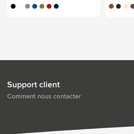
schwarz
weiß
grau
blau
olivgrün
rot
dunkel blau
brun
noir
beige
ve
Support client
Comment nous contacter