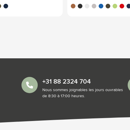
rt olive
bleu marine
brun
noir
blanc
gris
bleu
vert olive
vert clair
rouge
bl
+31 88 2324 704
Nous sommes joignables les jours ouvrables
de 8:30 à 17:00 heures.