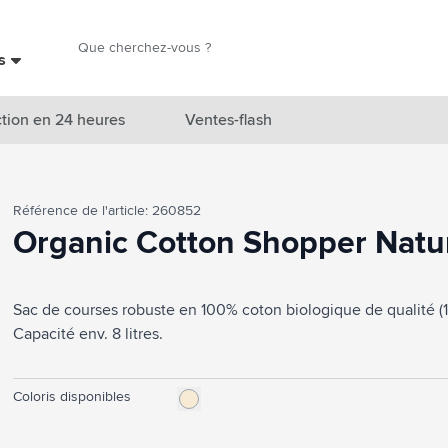
Chercher
es
Chercher
tion en 24 heures
Ventes-flash
catégorie Nouveautés & En vedette
Référence de l'article: 260852
atégorie Marques
Organic Cotton Shopper Natur
catégorie Thèmes
Sac de courses robuste en 100% coton biologique de qualité (
atégorie Accessoires boissons
Capacité env. 8 litres.
atégorie Sacs & Voyage
tégorie Cuisiner & Vivre
Coloris disponibles
tégorie Produits de soin