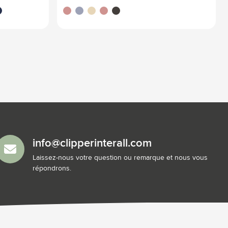
eu marine
gris
bleu
beige
rouge
gris foncé
info@clipperinterall.com
Laissez-nous votre question ou remarque et nous vous
répondrons.