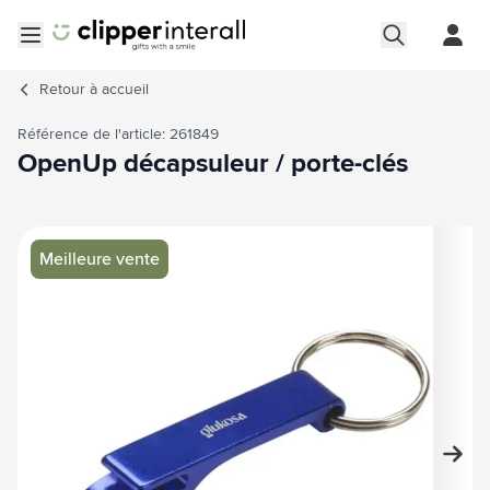
Aller au contenu
Ouvrir le menu
Retour à
accueil
Référence de l'article: 261849
OpenUp décapsuleur / porte-clés
Image principale
Cliquez pour voir l'image en plein écran
Meilleure vente