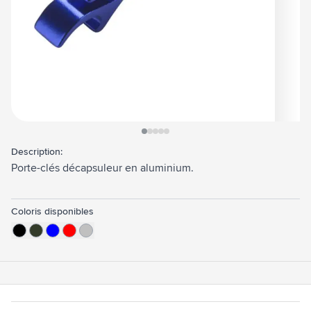
View larger image
View larger image
View larger image
View larger image
View larger image
Description:
Porte-clés décapsuleur en aluminium.
Coloris disponibles