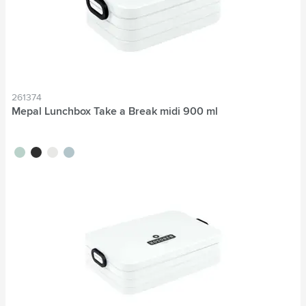
261374
Mepal Lunchbox Take a Break midi 900 ml
vert tilleul
noir
blanc
bleu nordique