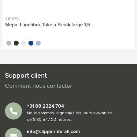
261375
Mepal Lunchbox Take a Break large 1,5 L
vert tilleul
noir
blanc
bleu
bleu nordique
Support client
Comment nous contacter
+31 88 2324 704
Nous sommes joignables les jours ouvrables
de 8:30 à 17:00 heures.
info@clipperinterall.com