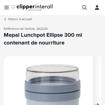
Aller au contenu
Ouvrir le menu
Retour à
accueil
Référence de l'article: 262224
Mepal Lunchpot Ellipse 300 ml
contenant de nourriture
Image principale
Cliquez pour voir l'image en plein écran