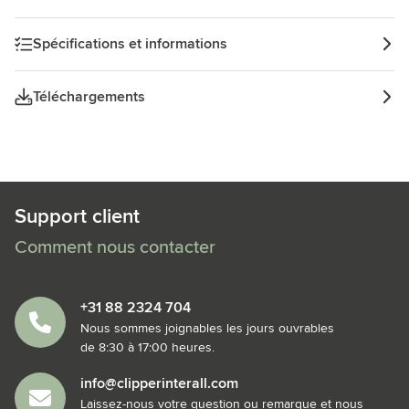
garantie fabricant Mepal de 2 ans. Capacité 500 ml. Mepal
est une entreprise certifiée B Corp™, cette entreprise
Spécifications et informations
respecte des standards vérifiés en matière de pratiques
sociales et environnementales.
Téléchargements
Support client
Comment nous contacter
+31 88 2324 704
Nous sommes joignables les jours ouvrables
de 8:30 à 17:00 heures.
info@clipperinterall.com
Laissez-nous votre question ou remarque et nous