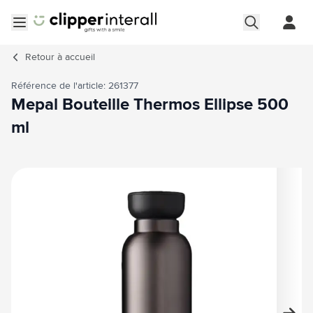
Aller au contenu
Ouvrir le menu
Retour à
accueil
Référence de l'article: 261377
Mepal Bouteille Thermos Ellipse 500
ml
Image principale
Cliquez pour voir l'image en plein écran