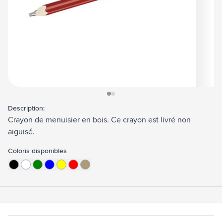
View larger image
View larger image
Description:
Crayon de menuisier en bois. Ce crayon est livré non
aiguisé.
Coloris disponibles