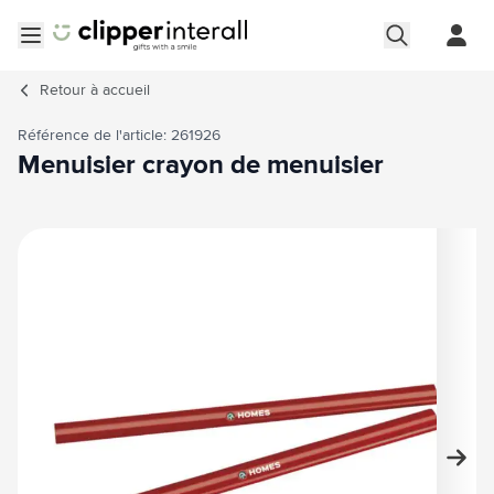
Aller au contenu
Ouvrir le menu
Retour à
accueil
Référence de l'article: 261926
Menuisier crayon de menuisier
Image principale
Cliquez pour voir l'image en plein écran