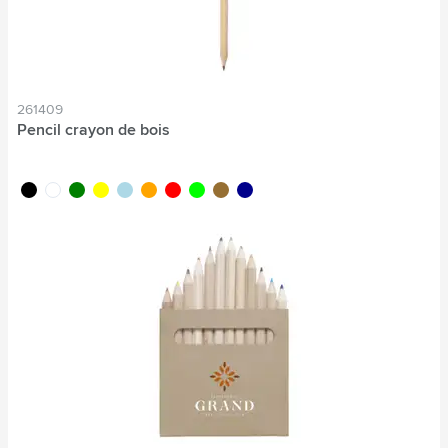
261409
Pencil crayon de bois
noir
blanc
vert
jaune
bleu clair
orange
rouge
lime
brun bois
bleu foncé