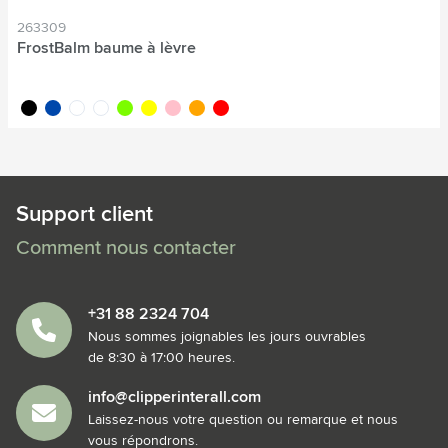
263309
FrostBalm baume à lèvre
noir
bleu cobalt
translucide
blanc
vert vif
jaune
rose
orange
rouge
Support client
Comment nous contacter
+31 88 2324 704
Nous sommes joignables les jours ouvrables
de 8:30 à 17:00 heures.
info@clipperinterall.com
Laissez-nous votre question ou remarque et nous
vous répondrons.