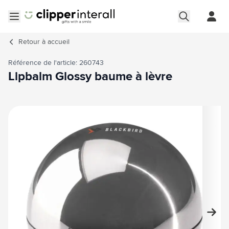
Aller au contenu
Ouvrir le menu
Retour à
accueil
Référence de l'article: 260743
Lipbalm Glossy baume à lèvre
Image principale
Cliquez pour voir l'image en plein écran