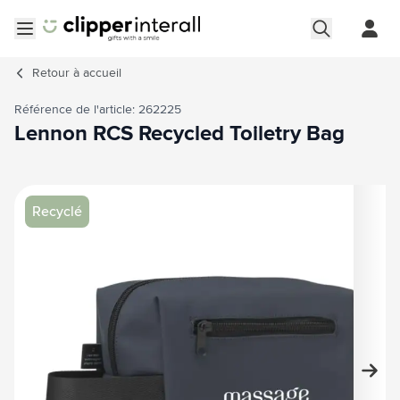
Aller au contenu
Ouvrir le menu
Retour à
accueil
Référence de l'article: 262225
Lennon RCS Recycled Toiletry Bag
Image principale
Cliquez pour voir l'image en plein écran
Recyclé