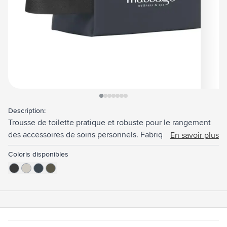
View larger image
View larger image
View larger image
View larger image
View larger image
View larger image
View larger image
Description:
Trousse de toilette pratique et robuste pour le rangement
des accessoires de soins personnels. Fabriqué en PU
En savoir plus
hydrofuge, 7% PU recyclé et 32​​% polyester recyclé. Cette
Coloris disponibles
trousse de toilette est très robuste mais également facile à
entretenir. Idéal pour une utilisation dans les salles de
bains et les salles de douche. L'intérieur est fini avec une
doublure en polyester RPET 210D. Une poche zippée de
taille généreuse est dotée de sangles élastiques et d'une
poche latérale pratique, ce qui facilite l'organisation de