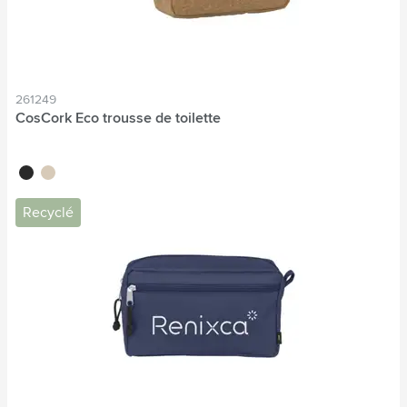
261249
CosCork Eco trousse de toilette
noir
naturel
Recyclé