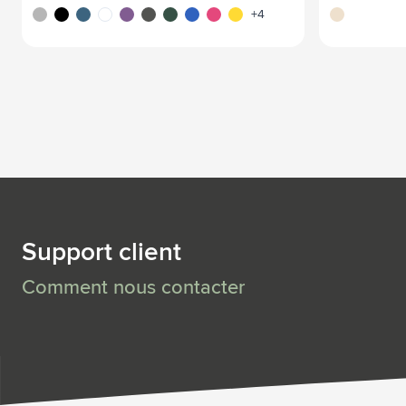
argenté
noir
bleu cobalt
blanc
pourpre
gris
vert
bleu
rose
jaune
écru
+4
Support client
Comment nous contacter