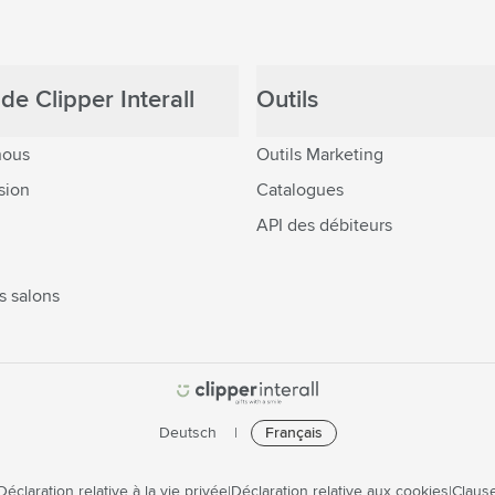
de Clipper Interall
Outils
nous
Outils Marketing
sion
Catalogues
API des débiteurs
s salons
Deutsch
Français
Déclaration relative à la vie privée
Déclaration relative aux cookies
Clause