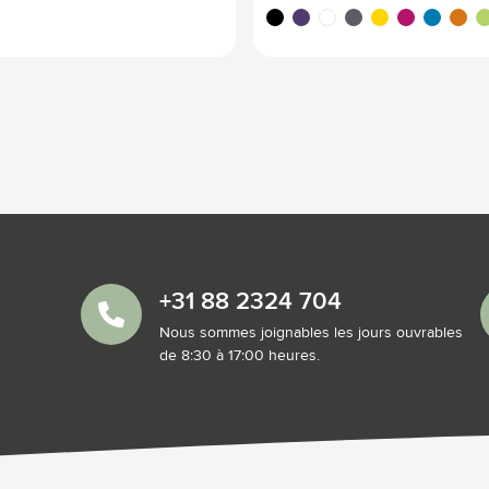
noir
pourpre
blanc
gris
jaune
magenta
bleu clair
orang
li
+31 88 2324 704
Nous sommes joignables les jours ouvrables
de 8:30 à 17:00 heures.