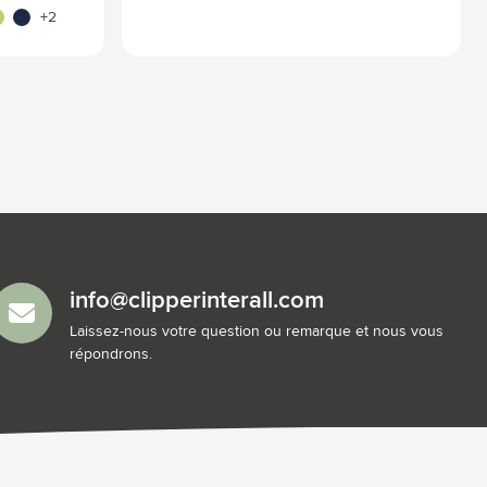
e
me
bleu marine
brun
+2
info@clipperinterall.com
Laissez-nous votre question ou remarque et nous vous
répondrons.