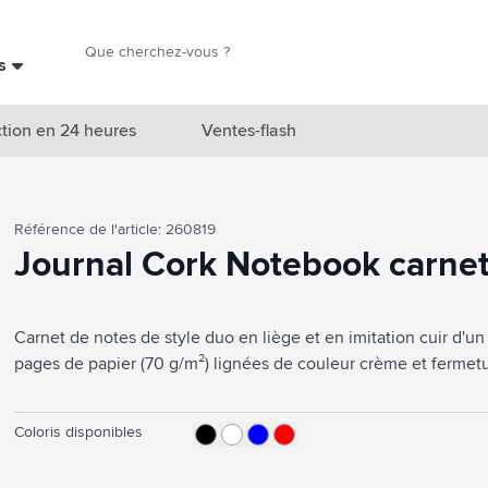
Chercher
es
Chercher
tion en 24 heures
Ventes-flash
catégorie Nouveautés & En vedette
Référence de l'article: 260819
atégorie Marques
Journal Cork Notebook carnet
catégorie Thèmes
Carnet de notes de style duo en liège et en imitation cuir d'un
atégorie Accessoires boissons
pages de papier (70 g/m²) lignées de couleur crème et fermetu
atégorie Sacs & Voyage
tégorie Cuisiner & Vivre
Coloris disponibles
tégorie Produits de soin