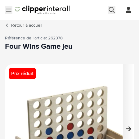
Aller au contenu
Ouvrir le menu
Retour à
accueil
Référence de l'article: 262378
Four Wins Game jeu
Image principale
Cliquez pour voir l'image en plein écran
Prix réduit