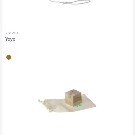
261210
Yoyo
brun bois