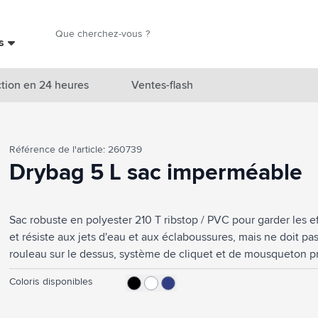
Chercher
es
Chercher
tion en 24 heures
Ventes-flash
catégorie Nouveautés & En vedette
Référence de l'article: 260739
atégorie Marques
Drybag 5 L sac imperméable
catégorie Thèmes
Sac robuste en polyester 210 T ribstop / PVC pour garder les eff
atégorie Accessoires boissons
et résiste aux jets d'eau et aux éclaboussures, mais ne doit 
atégorie Sacs & Voyage
rouleau sur le dessus, système de cliquet et de mousqueton pra
bagages ou des ceintures. Capacité env. 5 litres.
tégorie Cuisiner & Vivre
Coloris disponibles
tégorie Produits de soin