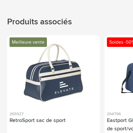
Produits associés
Meilleure vente
Soldes -50
265927
264796
RetroSport sac de sport
Eastport 
de sport/v