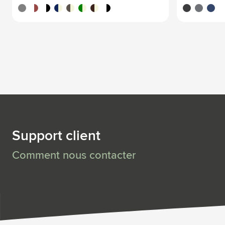
gris
rouge/blanc
blanc/noir
bleu/beige
beige
vert clair/beige
brun/beige
noir/blanc
noir
gris
bleu
Support client
Comment nous contacter