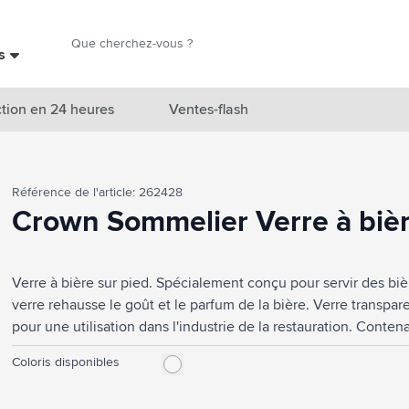
Chercher
es
Chercher
tion en 24 heures
Ventes-flash
catégorie Nouveautés & En vedette
Référence de l'article: 262428
atégorie Marques
Crown Sommelier Verre à biè
catégorie Thèmes
Verre à bière sur pied. Spécialement conçu pour servir des biè
atégorie Accessoires boissons
verre rehausse le goût et le parfum de la bière. Verre transpar
atégorie Sacs & Voyage
pour une utilisation dans l'industrie de la restauration. Cont
Europe.
tégorie Cuisiner & Vivre
Coloris disponibles
tégorie Produits de soin