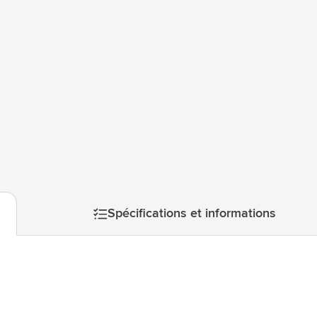
atégorie Technologie & gadgets
atégorie Giveaways
tégorie Écriture
atégorie Bureau
tégorie Outdoor & Loisirs
mage
atégorie Outils & Déplacements
Spécifications et informations