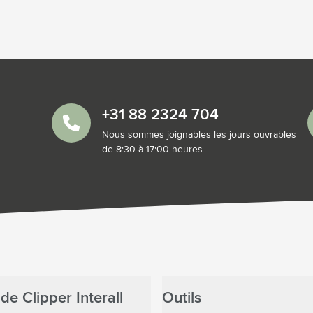
+31 88 2324 704
Nous sommes joignables les jours ouvrables
de 8:30 à 17:00 heures.
de Clipper Interall
Outils