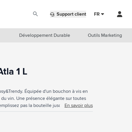
Support client
FR
Développement Durable
Outils Marketing
tla 1 L
Cosy&Trendy. Équipée d'un bouchon à vis en
ou du vin. Une présence élégante sur toutes
emplissez pas la bouteille jusqu'au bord.
En savoir plus
ssion, il est recommandé de la laver à la