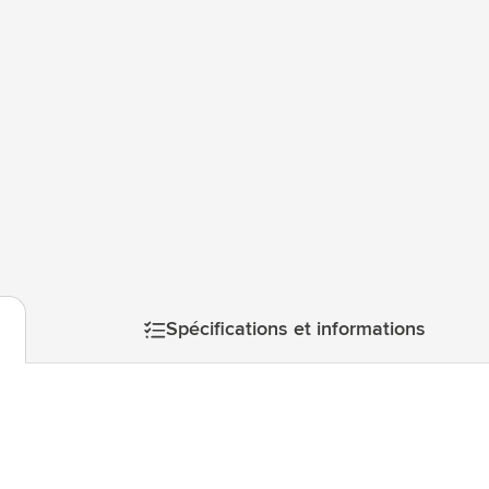
atégorie Technologie & gadgets
atégorie Giveaways
tégorie Écriture
atégorie Bureau
tégorie Outdoor & Loisirs
mage
atégorie Outils & Déplacements
Spécifications et informations