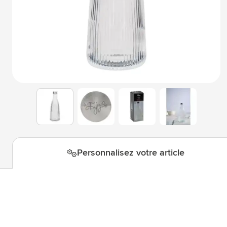
Technologie & gadgets
Afficher le sous-menu pour la c
Giveaways
Afficher le sous-menu pour la c
Écriture
Afficher le sous-menu pour la ca
Bureau
Afficher le sous-menu pour la c
Outdoor & Loisirs
Afficher le sous-menu pour la ca
View larger image
View larger image
View larger i
View larger image
Outils & Déplacements
Afficher le sous-menu pour la c
Personnalisez votre article