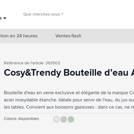
Chercher
es
Chercher
tion en 24 heures
Ventes-flash
catégorie Nouveautés & En vedette
Référence de l'article: 263502
atégorie Marques
Cosy&Trendy Bouteille d’eau A
catégorie Thèmes
Bouteille d'eau en verre exclusive et élégante de la marque 
atégorie Accessoires boissons
acier inoxydable étanche. Idéale pour servir de l'eau, du jus 
atégorie Sacs & Voyage
les tables. Convient aux boissons gazeuses : dans ce cas, ne r
Design belge. Lavable au lave-vaisselle. Pour préserver l'impre
tégorie Cuisiner & Vivre
Coloris disponibles
main. Capacité 1 000 ml.
tégorie Produits de soin